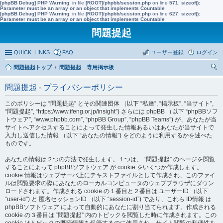
[phpBB Debug] PHP Warning
: in file
[ROOT]/phpbb/session.php
on line
571
:
sizeof():
Parameter must be an array or an object that implements Countable
[phpBB Debug] PHP Warning
: in file
[ROOT]/phpbb/session.php
on line
627
:
sizeof():
Parameter must be an array or an object that implements Countable
問題提起
QUICK_LINKS
FAQ
ユーザー登録
ログイン
問題提起トップ
問題提起 専用掲示板
索
問題提起 - プライバシーポリシー
このポリシーは “問題提起” とその関連団体 （以下 “私達”, “掲示板”, “当サイト”,
“問題提起”, “https://www.ifeng.or.jp/insight”) さらには phpBB （以下 “phpBBソフ
トウェア”, “www.phpbb.com”, “phpBB Group”, “phpBB Teams”) が、あなたが当
サイトへアクセスすることによって発生した情報あるいはあなたが当サイトで
入力し送信した情報 （以下 “あなたの情報”) をどのように利用するかを述べた
ものです。
あなたの情報は２つの方法で発生します。１つは、 “問題提起” のページを閲覧
することによって phpBBソフトウェア が cookie をいくつか作成します。
cookie 情報はウェブサーバ上にテキストファイルとして作成され、このファイ
ルは閲覧要求の際にあなたのローカルコンピュータのウェブブラウザにダウン
ロードされます。作成される cookie の１番目と２番目は ユーザーID （以下
“user-id”) と 匿名セッションID （以下 “session-id”) であり、これら ID情報 は
phpBBソフトウェア によって自動的にあなたに割り当てられます。作成される
cookie の３番目は “問題提起” 内のトピックを閲覧した時に作成されます。この