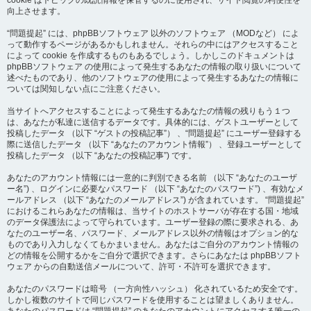
cookie はトピックの既読情報を保管するのに使用され、サイト閲覧の利便性を
向上させます。
“問題提起” には、phpBBソフトウェア 以外のソフトウェア （MODなど） によ
って動作するページがあるかもしれません。それらの中にはアクセスすること
によって cookie を作成するものもあるでしょう。しかしこのドキュメントは
phpBBソフトウェア の使用によって発生するあなたの情報の取り扱いについて
述べたものであり、他のソフトウェアの使用によって発生するあなたの情報に
ついては関知しない点にご注意ください。
当サイトへアクセスすることによって発生するあなたの情報の残りもう１つ
は、あなたが私達に送信するデータです。具体的には、ゲストユーザーとして
投稿したデータ （以下 “ゲストの投稿記事”） 、“問題提起” にユーザー登録する
際に送信したデータ （以下 “あなたのアカウント情報”） 、登録ユーザーとして
投稿したデータ （以下 “あなたの投稿記事”) です。
あなたのアカウント情報には一意的に判別できる名前 （以下 “あなたのユーザ
ー名”) 、ログインに必要なパスワード （以下 “あなたのパスワード”) 、有効なメ
ールアドレス （以下 “あなたのメールアドレス”) が含まれています。 “問題提起”
におけるこれらあなたの情報は、当サイトのホストサーバが存在する国・地域
のデータ保護法によって守られています。ユーザー登録の際に要求される、あ
なたのユーザー名、パスワード、メールアドレス以外の情報はオプション的な
ものであり入力しなくてもかまいません。あなたはご自分のアカウント情報の
どの情報を公開するかをご自分で選択できます。さらにあなたは phpBBソフト
ウェア からの自動送信メールについて、許可・不許可を選択できます。
あなたのパスワードは暗号 （一方向性ハッシュ） 化されているため安全です。
しかし複数のサイトで同じパスワードを使用することは望ましくありません。