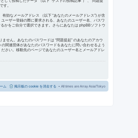
て投稿したデータ （以下 “ゲストの投稿記事”） 、“問題提
 です。
、有効なメールアドレス （以下 “あなたのメールアドレス”) が含
す。ユーザー登録の際に要求される、あなたのユーザー名、パスワ
かをご自分で選択できます。さらにあなたは phpBBソフトウ
ません。あなたのパスワードは “問題提起” のあなたのアカウ
roup の関連団体があなたのパスワードをあなたに問い合わせるよう
てください。移動先のページであなたのユーザー名とメールアドレ
ーム
掲示板の cookie を消去する
All times are Array Asia/Tokyo