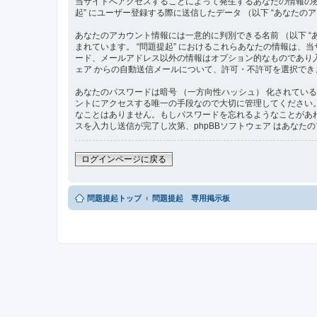
当サイトへアクセスすることによって発生するあなたの情報の残
起” にユーザー登録する際に送信したデータ （以下 “あなたのア
あなたのアカウント情報には一意的に判別できる名前 （以下 “あな
まれています。 “問題提起” におけるこれらあなたの情報は
ード、メールアドレス以外の情報はオプション的なものであり入
ェア からの自動送信メールについて、許可・不許可を選択でき
あなたのパスワードは暗号 （一方向性ハッシュ） 化されてい
ントにアクセスする唯一の手段なので大切に管理してください。いかな
なことはありません。もしパスワードを忘れるようなことがあれ
スを入力し送信が完了し次第、phpBBソフトウェア はあな
ログインページに戻る
問題提起トップ
問題提起 専用掲示板