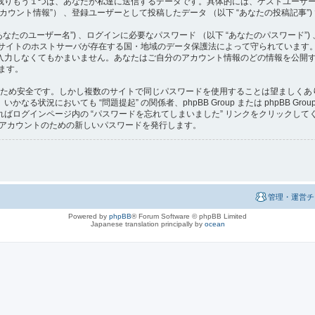
りもう１つは、あなたが私達に送信するデータです。具体的には、ゲストユーザーとし
カウント情報”） 、登録ユーザーとして投稿したデータ （以下 “あなたの投稿記事”)
たのユーザー名”) 、ログインに必要なパスワード （以下 “あなたのパスワード”) 
、当サイトのホストサーバが存在する国・地域のデータ保護法によって守られていま
力しなくてもかまいません。あなたはご自分のアカウント情報のどの情報を公開する
ます。
るため安全です。しかし複数のサイトで同じパスワードを使用することは望ましくあり
る状況においても “問題提起” の関係者、phpBB Group または phpBB G
ばログインページ内の “パスワードを忘れてしまいました” リンクをクリックし
たのアカウントのための新しいパスワードを発行します。
管理・運営チ
Powered by
phpBB
® Forum Software © phpBB Limited
Japanese translation principally by
ocean