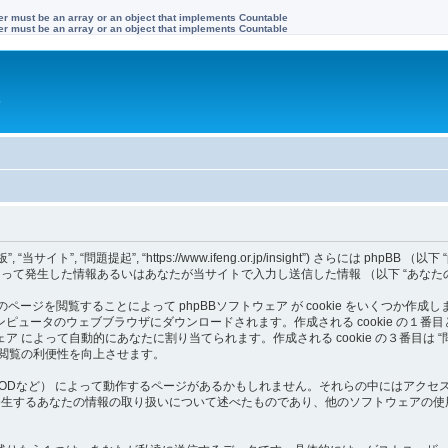
ter must be an array or an object that implements Countable
ter must be an array or an object that implements Countable
す
 “問題提起”, “https://www.ifeng.or.jp/insight”) さらには phpBB （以下 “ph
ことによって発生した情報あるいはあなたが当サイトで入力し送信した情報 （以下 “あな
ページを閲覧することによって phpBBソフトウェア が cookie をいくつか作成し
のウェブブラウザにダウンロードされます。作成される cookie の１番目と２番目は ユ
pBBソフトウェア によって自動的にあなたに割り当てられます。作成される cookie の３
ト閲覧の利便性を向上させます。
 （MODなど） によって動作するページがあるかもしれません。それらの中にはアクセス
って発生するあなたの情報の取り扱いについて述べたものであり、他のソフトウェアの