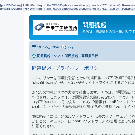
[phpBB Debug] PHP Warning
: in file
[ROOT]/phpbb/session.php
on line
571
:
sizeof(): Parame
[phpBB Debug] PHP Warning
: in file
[ROOT]/phpbb/session.php
on line
627
:
sizeof(): Parame
問題提起
未来研 問題提起の専用掲示板で
QUICK_LINKS
FAQ
問題提起トップ
問題提起 専用掲示板
問題提起 - プライバシーポリシー
このポリシーは “問題提起” とその関連団体 （以下 “私達”, “掲示板”, “当サイト”,
“phpBB Teams”) が、あなたが当サイトへアクセスする
あなたの情報は２つの方法で発生します。１つは、 “問題提起” の
作成され、このファイルは閲覧要求の際にあなたのローカルコンピュータ
（以下 “session-id”) であり、これら ID情報 は ph
cookie はトピックの既読情報を保管するのに使用され、サイ
“問題提起” には、phpBBソフトウェア 以外のソフトウェア
かしこのドキュメントは phpBBソフトウェア の使用によ
注意ください。