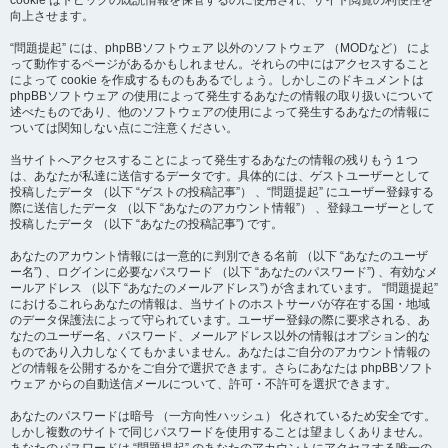
cookie はトピックの既読情報を保管するのに使用され、サイト閲覧の利便性を
向上させます。
“問題提起” には、phpBBソフトウェア 以外のソフトウェア （MODなど） によ
って動作するページがあるかもしれません。それらの中にはアクセスすること
によって cookie を作成するものもあるでしょう。しかしこのドキュメントは
phpBBソフトウェア の使用によって発生するあなたの情報の取り扱いについて
述べたものであり、他のソフトウェアの使用によって発生するあなたの情報に
ついては関知しない点にご注意ください。
当サイトへアクセスすることによって発生するあなたの情報の残りもう１つ
は、あなたが私達に送信するデータです。具体的には、ゲストユーザーとして
投稿したデータ （以下 “ゲストの投稿記事”） 、“問題提起” にユーザー登録する
際に送信したデータ （以下 “あなたのアカウント情報”） 、登録ユーザーとして
投稿したデータ （以下 “あなたの投稿記事”) です。
あなたのアカウント情報には一意的に判別できる名前 （以下 “あなたのユーザ
ー名”) 、ログインに必要なパスワード （以下 “あなたのパスワード”) 、有効なメ
ールアドレス （以下 “あなたのメールアドレス”) が含まれています。 “問題提起”
におけるこれらあなたの情報は、当サイトのホストサーバが存在する国・地域
のデータ保護法によって守られています。ユーザー登録の際に要求される、あ
なたのユーザー名、パスワード、メールアドレス以外の情報はオプション的な
ものであり入力しなくてもかまいません。あなたはご自分のアカウント情報の
どの情報を公開するかをご自分で選択できます。さらにあなたは phpBBソフト
ウェア からの自動送信メールについて、許可・不許可を選択できます。
あなたのパスワードは暗号 （一方向性ハッシュ） 化されているため安全です。
しかし複数のサイトで同じパスワードを使用することは望ましくありません。