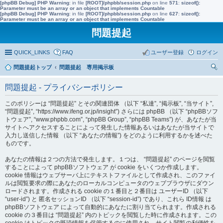
[phpBB Debug] PHP Warning
: in file
[ROOT]/phpbb/session.php
on line
571
:
sizeof():
Parameter must be an array or an object that implements Countable
[phpBB Debug] PHP Warning
: in file
[ROOT]/phpbb/session.php
on line
627
:
sizeof():
Parameter must be an array or an object that implements Countable
問題提起
QUICK_LINKS
FAQ
ユーザー登録
ログイン
問題提起トップ
問題提起 専用掲示板
索
問題提起 - プライバシーポリシー
このポリシーは “問題提起” とその関連団体 （以下 “私達”, “掲示板”, “当サイト”,
“問題提起”, “https://www.ifeng.or.jp/insight”) さらには phpBB （以下 “phpBBソフ
トウェア”, “www.phpbb.com”, “phpBB Group”, “phpBB Teams”) が、あなたが当
サイトへアクセスすることによって発生した情報あるいはあなたが当サイトで
入力し送信した情報 （以下 “あなたの情報”) をどのように利用するかを述べた
ものです。
あなたの情報は２つの方法で発生します。１つは、 “問題提起” のページを閲覧
することによって phpBBソフトウェア が cookie をいくつか作成します。
cookie 情報はウェブサーバ上にテキストファイルとして作成され、このファイ
ルは閲覧要求の際にあなたのローカルコンピュータのウェブブラウザにダウン
ロードされます。作成される cookie の１番目と２番目は ユーザーID （以下
“user-id”) と 匿名セッションID （以下 “session-id”) であり、これら ID情報 は
phpBBソフトウェア によって自動的にあなたに割り当てられます。作成される
cookie の３番目は “問題提起” 内のトピックを閲覧した時に作成されます。この