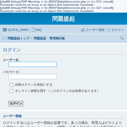
[phpBB Debug] PHP Warning
: in file
[ROOT]/phpbb/session.php
on line
571
:
sizeof():
Parameter must be an array or an object that implements Countable
[phpBB Debug] PHP Warning
: in file
[ROOT]/phpbb/session.php
on line
627
:
sizeof():
Parameter must be an array or an object that implements Countable
問題提起
QUICK_LINKS
FAQ
ユーザー登録
ログイン
問題提起トップ
問題提起 専用掲示板
索
ログイン
ユーザー名:
パスワード:
自動ログインを有効にする
オンライン状態を隠す （このログインのみ効果があります）
ユーザー登録
ログインするにはユーザー登録が必要です。多くの場合、管理人はゲストより