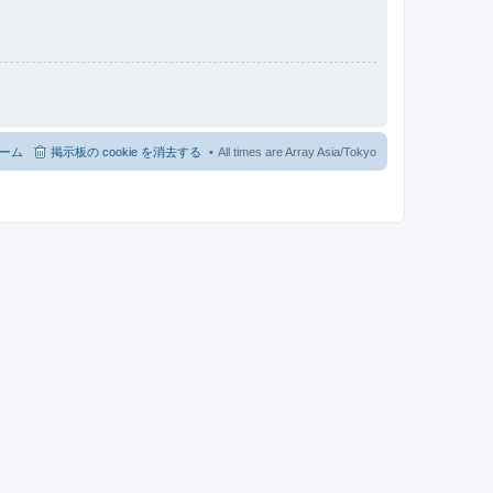
ーム
掲示板の cookie を消去する
All times are Array Asia/Tokyo