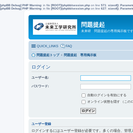
[phpBB Debug] PHP Warning
: in file
[ROOT]/phpbb/session.php
on line
571
:
sizeof(): Parame
[phpBB Debug] PHP Warning
: in file
[ROOT]/phpbb/session.php
on line
627
:
sizeof(): Parame
問題提起
未来研 問題提起の専用掲示板で
QUICK_LINKS
FAQ
問題提起トップ
問題提起 専用掲示板
ログイン
ユーザー名:
パスワード:
自動ログインを有効にする
オンライン状態を隠す （この
ユーザー登録
ログインするにはユーザー登録が必要です。多くの場合、管理