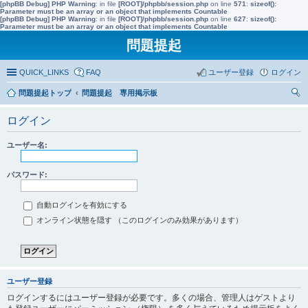
[phpBB Debug] PHP Warning
: in file
[ROOT]/phpbb/session.php
on line
571
:
sizeof():
Parameter must be an array or an object that implements Countable
[phpBB Debug] PHP Warning
: in file
[ROOT]/phpbb/session.php
on line
627
:
sizeof():
Parameter must be an array or an object that implements Countable
問題提起
QUICK_LINKS
FAQ
ユーザー登録
ログイン
問題提起トップ
問題提起 専用掲示板
索
ログイン
ユーザー名:
パスワード:
自動ログインを有効にする
オンライン状態を隠す （このログインのみ効果があります）
ユーザー登録
ログインするにはユーザー登録が必要です。多くの場合、管理人はゲストより