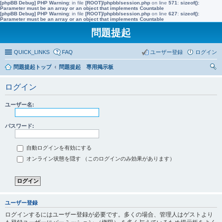
[phpBB Debug] PHP Warning
: in file
[ROOT]/phpbb/session.php
on line
571
:
sizeof():
Parameter must be an array or an object that implements Countable
[phpBB Debug] PHP Warning
: in file
[ROOT]/phpbb/session.php
on line
627
:
sizeof():
Parameter must be an array or an object that implements Countable
問題提起
QUICK_LINKS
FAQ
ユーザー登録
ログイン
問題提起トップ
問題提起 専用掲示板
索
ログイン
ユーザー名:
パスワード:
自動ログインを有効にする
オンライン状態を隠す （このログインのみ効果があります）
ユーザー登録
ログインするにはユーザー登録が必要です。多くの場合、管理人はゲストより