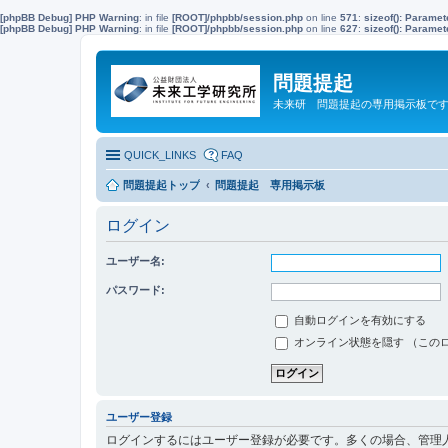
[phpBB Debug] PHP Warning
: in file
[ROOT]/phpbb/session.php
on line
571
:
sizeof(): Parame
[phpBB Debug] PHP Warning
: in file
[ROOT]/phpbb/session.php
on line
627
:
sizeof(): Parame
問題提起
未来研 問題提起の専用掲示板で
QUICK_LINKS
FAQ
問題提起トップ
問題提起 専用掲示板
ログイン
ユーザー名:
パスワード:
自動ログインを有効にする
オンライン状態を隠す （この
ユーザー登録
ログインするにはユーザー登録が必要です。多くの場合、管理