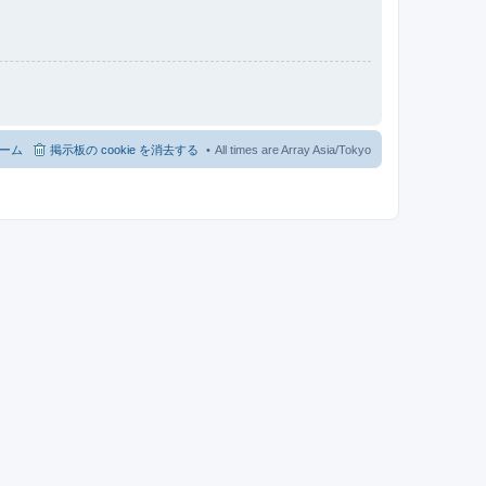
ーム
掲示板の cookie を消去する
All times are Array Asia/Tokyo