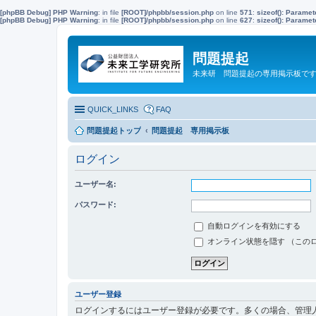
[phpBB Debug] PHP Warning
: in file
[ROOT]/phpbb/session.php
on line
571
:
sizeof(): Parame
[phpBB Debug] PHP Warning
: in file
[ROOT]/phpbb/session.php
on line
627
:
sizeof(): Parame
問題提起
未来研 問題提起の専用掲示板で
QUICK_LINKS
FAQ
問題提起トップ
問題提起 専用掲示板
ログイン
ユーザー名:
パスワード:
自動ログインを有効にする
オンライン状態を隠す （この
ユーザー登録
ログインするにはユーザー登録が必要です。多くの場合、管理