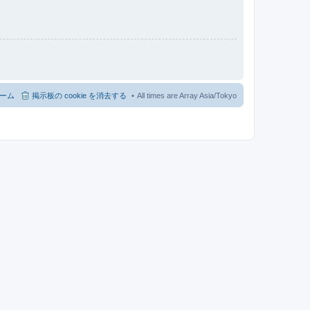
ーム
掲示板の cookie を消去する
All times are Array Asia/Tokyo