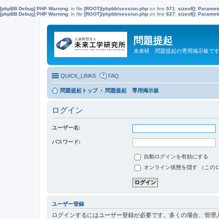
[phpBB Debug] PHP Warning
: in file
[ROOT]/phpbb/session.php
on line
571
:
sizeof(): Parame
[phpBB Debug] PHP Warning
: in file
[ROOT]/phpbb/session.php
on line
627
:
sizeof(): Parame
問題提起
未来研 問題提起の専用掲示板で
QUICK_LINKS
FAQ
問題提起トップ
問題提起 専用掲示板
ログイン
ユーザー名:
パスワード:
自動ログインを有効にする
オンライン状態を隠す （この
ユーザー登録
ログインするにはユーザー登録が必要です。多くの場合、管理