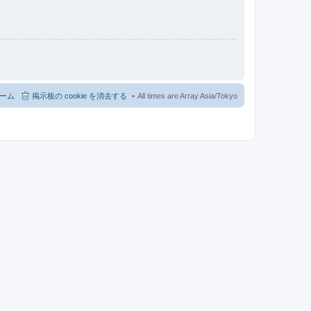
ーム
掲示板の cookie を消去する
All times are Array Asia/Tokyo