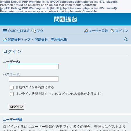
[phpBB Debug] PHP Warning
: in file
[ROOT]/phpbb/session.php
on line
571
:
sizeof():
Parameter must be an array or an object that implements Countable
[phpBB Debug] PHP Warning
: in file
[ROOT]/phpbb/session.php
on line
627
:
sizeof():
Parameter must be an array or an object that implements Countable
問題提起
QUICK_LINKS
FAQ
ユーザー登録
ログイン
問題提起トップ
問題提起 専用掲示板
索
ログイン
ユーザー名:
パスワード:
自動ログインを有効にする
オンライン状態を隠す （このログインのみ効果があります）
ユーザー登録
ログインするにはユーザー登録が必要です。多くの場合、管理人はゲストより