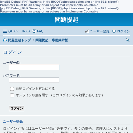
[phpBB Debug] PHP Warning
: in file
[ROOT]/phpbb/session.php
on line
571
:
sizeof():
Parameter must be an array or an object that implements Countable
[phpBB Debug] PHP Warning
: in file
[ROOT]/phpbb/session.php
on line
627
:
sizeof():
Parameter must be an array or an object that implements Countable
問題提起
QUICK_LINKS
FAQ
ユーザー登録
ログイン
問題提起トップ
問題提起 専用掲示板
索
ログイン
ユーザー名:
パスワード:
自動ログインを有効にする
オンライン状態を隠す （このログインのみ効果があります）
ユーザー登録
ログインするにはユーザー登録が必要です。多くの場合、管理人はゲストより