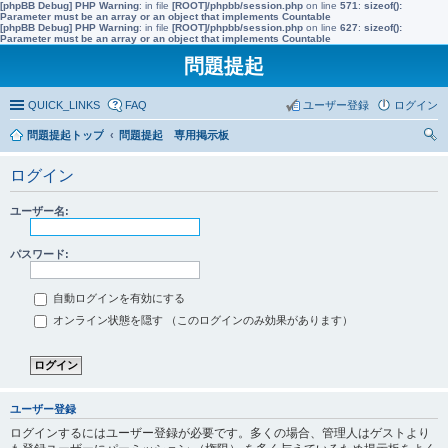
[phpBB Debug] PHP Warning
: in file
[ROOT]/phpbb/session.php
on line
571
:
sizeof():
Parameter must be an array or an object that implements Countable
[phpBB Debug] PHP Warning
: in file
[ROOT]/phpbb/session.php
on line
627
:
sizeof():
Parameter must be an array or an object that implements Countable
問題提起
QUICK_LINKS
FAQ
ユーザー登録
ログイン
問題提起トップ
問題提起 専用掲示板
索
ログイン
ユーザー名:
パスワード:
自動ログインを有効にする
オンライン状態を隠す （このログインのみ効果があります）
ユーザー登録
ログインするにはユーザー登録が必要です。多くの場合、管理人はゲストより