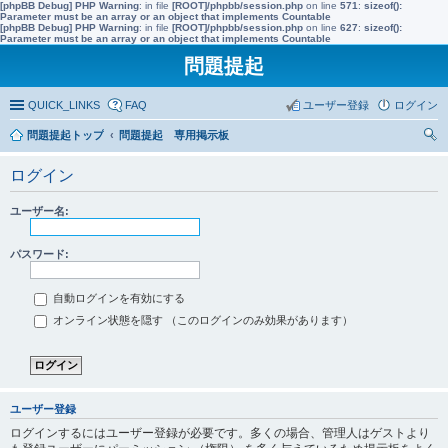
[phpBB Debug] PHP Warning
: in file
[ROOT]/phpbb/session.php
on line
571
:
sizeof():
Parameter must be an array or an object that implements Countable
[phpBB Debug] PHP Warning
: in file
[ROOT]/phpbb/session.php
on line
627
:
sizeof():
Parameter must be an array or an object that implements Countable
問題提起
QUICK_LINKS
FAQ
ユーザー登録
ログイン
問題提起トップ
問題提起 専用掲示板
索
ログイン
ユーザー名:
パスワード:
自動ログインを有効にする
オンライン状態を隠す （このログインのみ効果があります）
ユーザー登録
ログインするにはユーザー登録が必要です。多くの場合、管理人はゲストより