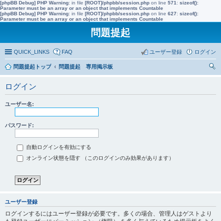
[phpBB Debug] PHP Warning
: in file
[ROOT]/phpbb/session.php
on line
571
:
sizeof():
Parameter must be an array or an object that implements Countable
[phpBB Debug] PHP Warning
: in file
[ROOT]/phpbb/session.php
on line
627
:
sizeof():
Parameter must be an array or an object that implements Countable
問題提起
QUICK_LINKS
FAQ
ユーザー登録
ログイン
問題提起トップ
問題提起 専用掲示板
索
ログイン
ユーザー名:
パスワード:
自動ログインを有効にする
オンライン状態を隠す （このログインのみ効果があります）
ユーザー登録
ログインするにはユーザー登録が必要です。多くの場合、管理人はゲストより