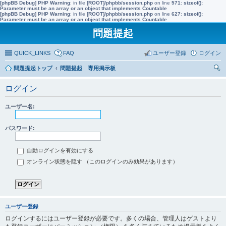
[phpBB Debug] PHP Warning
: in file
[ROOT]/phpbb/session.php
on line
571
:
sizeof():
Parameter must be an array or an object that implements Countable
[phpBB Debug] PHP Warning
: in file
[ROOT]/phpbb/session.php
on line
627
:
sizeof():
Parameter must be an array or an object that implements Countable
問題提起
QUICK_LINKS
FAQ
ユーザー登録
ログイン
問題提起トップ
問題提起 専用掲示板
索
ログイン
ユーザー名:
パスワード:
自動ログインを有効にする
オンライン状態を隠す （このログインのみ効果があります）
ユーザー登録
ログインするにはユーザー登録が必要です。多くの場合、管理人はゲストより