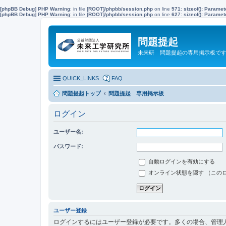
[phpBB Debug] PHP Warning
: in file
[ROOT]/phpbb/session.php
on line
571
:
sizeof(): Parame
[phpBB Debug] PHP Warning
: in file
[ROOT]/phpbb/session.php
on line
627
:
sizeof(): Parame
問題提起
未来研 問題提起の専用掲示板で
QUICK_LINKS
FAQ
問題提起トップ
問題提起 専用掲示板
ログイン
ユーザー名:
パスワード:
自動ログインを有効にする
オンライン状態を隠す （この
ユーザー登録
ログインするにはユーザー登録が必要です。多くの場合、管理