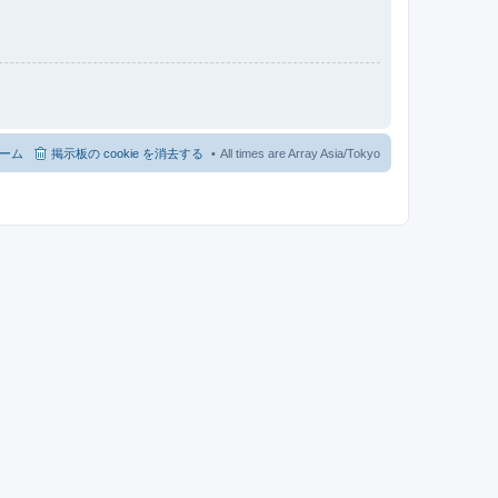
ーム
掲示板の cookie を消去する
All times are Array Asia/Tokyo