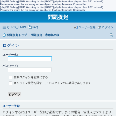
[phpBB Debug] PHP Warning
: in file
[ROOT]/phpbb/session.php
on line
571
:
sizeof():
Parameter must be an array or an object that implements Countable
[phpBB Debug] PHP Warning
: in file
[ROOT]/phpbb/session.php
on line
627
:
sizeof():
Parameter must be an array or an object that implements Countable
問題提起
QUICK_LINKS
FAQ
ユーザー登録
ログイン
問題提起トップ
問題提起 専用掲示板
索
ログイン
ユーザー名:
パスワード:
自動ログインを有効にする
オンライン状態を隠す （このログインのみ効果があります）
ユーザー登録
ログインするにはユーザー登録が必要です。多くの場合、管理人はゲストより