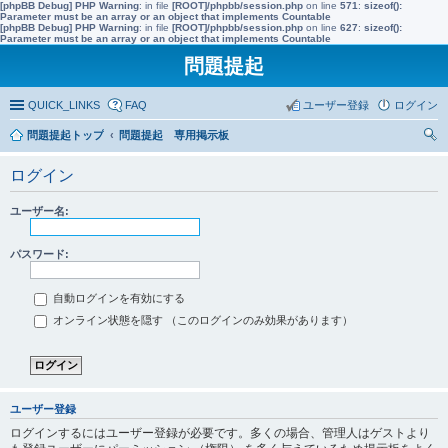
[phpBB Debug] PHP Warning
: in file
[ROOT]/phpbb/session.php
on line
571
:
sizeof():
Parameter must be an array or an object that implements Countable
[phpBB Debug] PHP Warning
: in file
[ROOT]/phpbb/session.php
on line
627
:
sizeof():
Parameter must be an array or an object that implements Countable
問題提起
QUICK_LINKS
FAQ
ユーザー登録
ログイン
問題提起トップ
問題提起 専用掲示板
索
ログイン
ユーザー名:
パスワード:
自動ログインを有効にする
オンライン状態を隠す （このログインのみ効果があります）
ユーザー登録
ログインするにはユーザー登録が必要です。多くの場合、管理人はゲストより