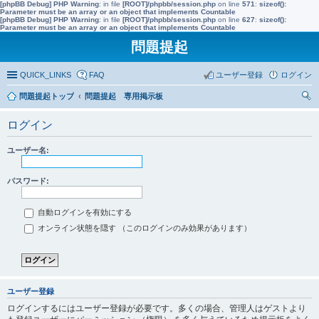
[phpBB Debug] PHP Warning
: in file
[ROOT]/phpbb/session.php
on line
571
:
sizeof():
Parameter must be an array or an object that implements Countable
[phpBB Debug] PHP Warning
: in file
[ROOT]/phpbb/session.php
on line
627
:
sizeof():
Parameter must be an array or an object that implements Countable
問題提起
QUICK_LINKS
FAQ
ユーザー登録
ログイン
問題提起トップ
問題提起 専用掲示板
索
ログイン
ユーザー名:
パスワード:
自動ログインを有効にする
オンライン状態を隠す （このログインのみ効果があります）
ユーザー登録
ログインするにはユーザー登録が必要です。多くの場合、管理人はゲストより