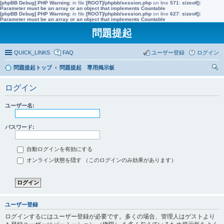
[phpBB Debug] PHP Warning
: in file
[ROOT]/phpbb/session.php
on line
571
:
sizeof():
Parameter must be an array or an object that implements Countable
[phpBB Debug] PHP Warning
: in file
[ROOT]/phpbb/session.php
on line
627
:
sizeof():
Parameter must be an array or an object that implements Countable
問題提起
QUICK_LINKS
FAQ
ユーザー登録
ログイン
問題提起トップ
問題提起 専用掲示板
索
ログイン
ユーザー名:
パスワード:
自動ログインを有効にする
オンライン状態を隠す （このログインのみ効果があります）
ユーザー登録
ログインするにはユーザー登録が必要です。多くの場合、管理人はゲストより