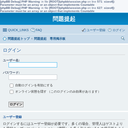
[phpBB Debug] PHP Warning
: in file
[ROOT]/phpbb/session.php
on line
571
:
sizeof():
Parameter must be an array or an object that implements Countable
[phpBB Debug] PHP Warning
: in file
[ROOT]/phpbb/session.php
on line
627
:
sizeof():
Parameter must be an array or an object that implements Countable
問題提起
QUICK_LINKS
FAQ
ユーザー登録
ログイン
問題提起トップ
問題提起 専用掲示板
索
ログイン
ユーザー名:
パスワード:
自動ログインを有効にする
オンライン状態を隠す （このログインのみ効果があります）
ユーザー登録
ログインするにはユーザー登録が必要です。多くの場合、管理人はゲストより