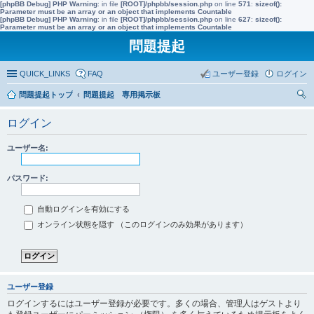
[phpBB Debug] PHP Warning
: in file
[ROOT]/phpbb/session.php
on line
571
:
sizeof():
Parameter must be an array or an object that implements Countable
[phpBB Debug] PHP Warning
: in file
[ROOT]/phpbb/session.php
on line
627
:
sizeof():
Parameter must be an array or an object that implements Countable
問題提起
QUICK_LINKS
FAQ
ユーザー登録
ログイン
問題提起トップ
問題提起 専用掲示板
索
ログイン
ユーザー名:
パスワード:
自動ログインを有効にする
オンライン状態を隠す （このログインのみ効果があります）
ユーザー登録
ログインするにはユーザー登録が必要です。多くの場合、管理人はゲストより