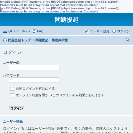
[phpBB Debug] PHP Warning
: in file
[ROOT]/phpbb/session.php
on line
571
:
sizeof():
Parameter must be an array or an object that implements Countable
[phpBB Debug] PHP Warning
: in file
[ROOT]/phpbb/session.php
on line
627
:
sizeof():
Parameter must be an array or an object that implements Countable
問題提起
QUICK_LINKS
FAQ
ユーザー登録
ログイン
問題提起トップ
問題提起 専用掲示板
索
ログイン
ユーザー名:
パスワード:
自動ログインを有効にする
オンライン状態を隠す （このログインのみ効果があります）
ユーザー登録
ログインするにはユーザー登録が必要です。多くの場合、管理人はゲストより