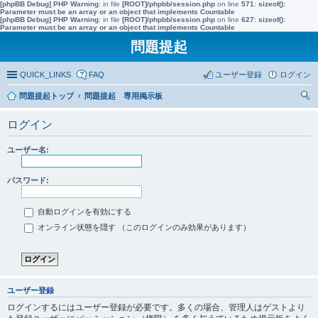
[phpBB Debug] PHP Warning
: in file
[ROOT]/phpbb/session.php
on line
571
:
sizeof():
Parameter must be an array or an object that implements Countable
[phpBB Debug] PHP Warning
: in file
[ROOT]/phpbb/session.php
on line
627
:
sizeof():
Parameter must be an array or an object that implements Countable
問題提起
QUICK_LINKS
FAQ
ユーザー登録
ログイン
問題提起トップ
問題提起 専用掲示板
索
ログイン
ユーザー名:
パスワード:
自動ログインを有効にする
オンライン状態を隠す （このログインのみ効果があります）
ユーザー登録
ログインするにはユーザー登録が必要です。多くの場合、管理人はゲストより