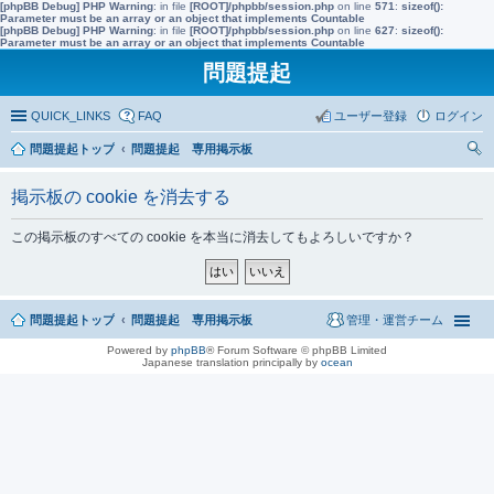
[phpBB Debug] PHP Warning
: in file
[ROOT]/phpbb/session.php
on line
571
:
sizeof():
Parameter must be an array or an object that implements Countable
[phpBB Debug] PHP Warning
: in file
[ROOT]/phpbb/session.php
on line
627
:
sizeof():
Parameter must be an array or an object that implements Countable
問題提起
QUICK_LINKS
FAQ
ユーザー登録
ログイン
問題提起トップ
問題提起 専用掲示板
索
掲示板の cookie を消去する
この掲示板のすべての cookie を本当に消去してもよろしいですか？
問題提起トップ
問題提起 専用掲示板
管理・運営チーム
Powered by
phpBB
® Forum Software © phpBB Limited
Japanese translation principally by
ocean