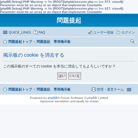
[phpBB Debug] PHP Warning
: in file
[ROOT]/phpbb/session.php
on line
571
:
sizeof():
Parameter must be an array or an object that implements Countable
[phpBB Debug] PHP Warning
: in file
[ROOT]/phpbb/session.php
on line
627
:
sizeof():
Parameter must be an array or an object that implements Countable
問題提起
QUICK_LINKS
FAQ
ユーザー登録
ログイン
問題提起トップ
問題提起 専用掲示板
索
掲示板の cookie を消去する
この掲示板のすべての cookie を本当に消去してもよろしいですか？
問題提起トップ
問題提起 専用掲示板
管理・運営チーム
Powered by
phpBB
® Forum Software © phpBB Limited
Japanese translation principally by
ocean