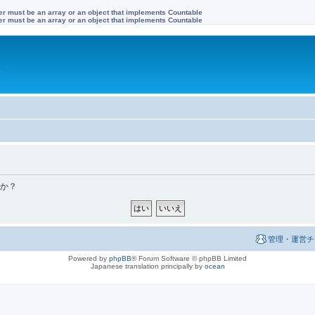
ter must be an array or an object that implements Countable
ter must be an array or an object that implements Countable
す
すか？
管理・運営チ
Powered by
phpBB
® Forum Software © phpBB Limited
Japanese translation principally by
ocean