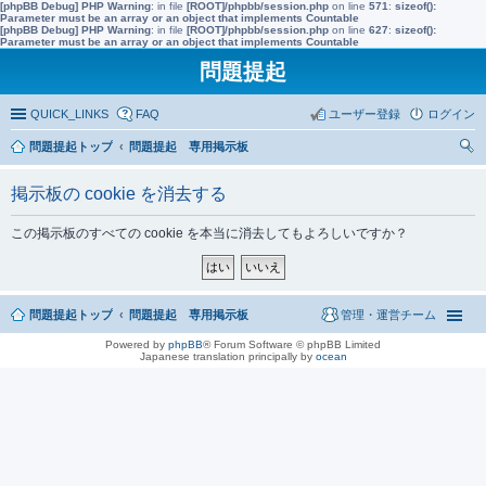
[phpBB Debug] PHP Warning
: in file
[ROOT]/phpbb/session.php
on line
571
:
sizeof():
Parameter must be an array or an object that implements Countable
[phpBB Debug] PHP Warning
: in file
[ROOT]/phpbb/session.php
on line
627
:
sizeof():
Parameter must be an array or an object that implements Countable
問題提起
QUICK_LINKS
FAQ
ユーザー登録
ログイン
問題提起トップ
問題提起 専用掲示板
索
掲示板の cookie を消去する
この掲示板のすべての cookie を本当に消去してもよろしいですか？
問題提起トップ
問題提起 専用掲示板
管理・運営チーム
Powered by
phpBB
® Forum Software © phpBB Limited
Japanese translation principally by
ocean