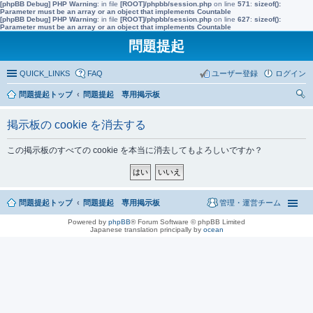
[phpBB Debug] PHP Warning
: in file
[ROOT]/phpbb/session.php
on line
571
:
sizeof():
Parameter must be an array or an object that implements Countable
[phpBB Debug] PHP Warning
: in file
[ROOT]/phpbb/session.php
on line
627
:
sizeof():
Parameter must be an array or an object that implements Countable
問題提起
QUICK_LINKS
FAQ
ユーザー登録
ログイン
問題提起トップ
問題提起 専用掲示板
索
掲示板の cookie を消去する
この掲示板のすべての cookie を本当に消去してもよろしいですか？
問題提起トップ
問題提起 専用掲示板
管理・運営チーム
Powered by
phpBB
® Forum Software © phpBB Limited
Japanese translation principally by
ocean