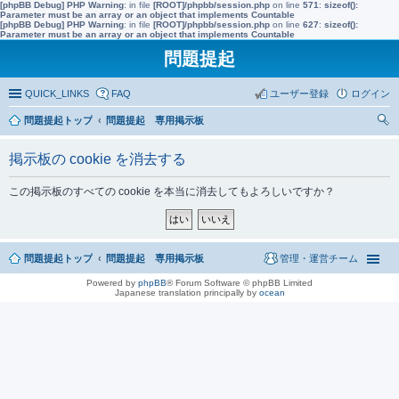
[phpBB Debug] PHP Warning
: in file
[ROOT]/phpbb/session.php
on line
571
:
sizeof():
Parameter must be an array or an object that implements Countable
[phpBB Debug] PHP Warning
: in file
[ROOT]/phpbb/session.php
on line
627
:
sizeof():
Parameter must be an array or an object that implements Countable
問題提起
QUICK_LINKS
FAQ
ユーザー登録
ログイン
問題提起トップ
問題提起 専用掲示板
索
掲示板の cookie を消去する
この掲示板のすべての cookie を本当に消去してもよろしいですか？
問題提起トップ
問題提起 専用掲示板
管理・運営チーム
Powered by
phpBB
® Forum Software © phpBB Limited
Japanese translation principally by
ocean