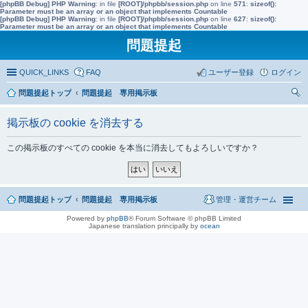
[phpBB Debug] PHP Warning
: in file
[ROOT]/phpbb/session.php
on line
571
:
sizeof():
Parameter must be an array or an object that implements Countable
[phpBB Debug] PHP Warning
: in file
[ROOT]/phpbb/session.php
on line
627
:
sizeof():
Parameter must be an array or an object that implements Countable
問題提起
QUICK_LINKS
FAQ
ユーザー登録
ログイン
問題提起トップ
問題提起 専用掲示板
索
掲示板の cookie を消去する
この掲示板のすべての cookie を本当に消去してもよろしいですか？
問題提起トップ
問題提起 専用掲示板
管理・運営チーム
Powered by
phpBB
® Forum Software © phpBB Limited
Japanese translation principally by
ocean