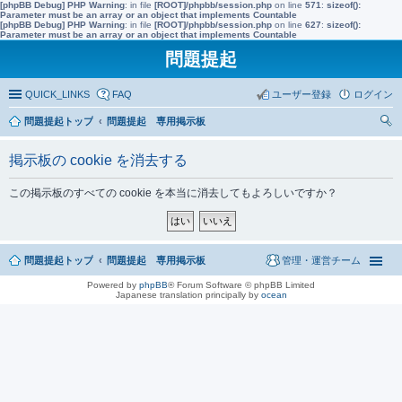
[phpBB Debug] PHP Warning
: in file
[ROOT]/phpbb/session.php
on line
571
:
sizeof():
Parameter must be an array or an object that implements Countable
[phpBB Debug] PHP Warning
: in file
[ROOT]/phpbb/session.php
on line
627
:
sizeof():
Parameter must be an array or an object that implements Countable
問題提起
QUICK_LINKS
FAQ
ユーザー登録
ログイン
問題提起トップ
問題提起 専用掲示板
索
掲示板の cookie を消去する
この掲示板のすべての cookie を本当に消去してもよろしいですか？
問題提起トップ
問題提起 専用掲示板
管理・運営チーム
Powered by
phpBB
® Forum Software © phpBB Limited
Japanese translation principally by
ocean