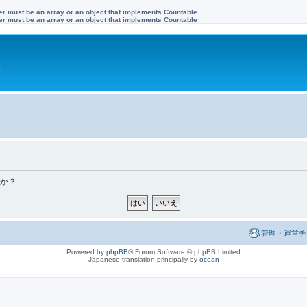
ter must be an array or an object that implements Countable
ter must be an array or an object that implements Countable
す
すか？
管理・運営チ
Powered by
phpBB
® Forum Software © phpBB Limited
Japanese translation principally by
ocean