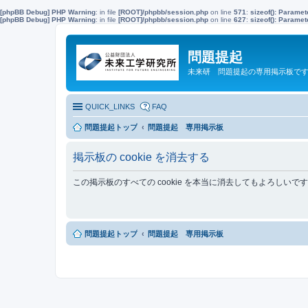
[phpBB Debug] PHP Warning
: in file
[ROOT]/phpbb/session.php
on line
571
:
sizeof(): Parame
[phpBB Debug] PHP Warning
: in file
[ROOT]/phpbb/session.php
on line
627
:
sizeof(): Parame
問題提起
未来研 問題提起の専用掲示板で
QUICK_LINKS
FAQ
問題提起トップ
問題提起 専用掲示板
掲示板の cookie を消去する
この掲示板のすべての cookie を本当に消去してもよろしいで
問題提起トップ
問題提起 専用掲示板