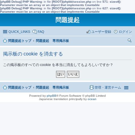
[phpBB Debug] PHP Warning
: in file
[ROOT]/phpbb/session.php
on line
571
:
sizeof():
Parameter must be an array or an object that implements Countable
[phpBB Debug] PHP Warning
: in file
[ROOT]/phpbb/session.php
on line
627
:
sizeof():
Parameter must be an array or an object that implements Countable
問題提起
QUICK_LINKS
FAQ
ユーザー登録
ログイン
問題提起トップ
問題提起 専用掲示板
索
掲示板の cookie を消去する
この掲示板のすべての cookie を本当に消去してもよろしいですか？
問題提起トップ
問題提起 専用掲示板
管理・運営チーム
Powered by
phpBB
® Forum Software © phpBB Limited
Japanese translation principally by
ocean