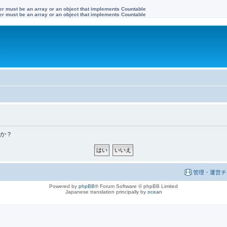
ter must be an array or an object that implements Countable
ter must be an array or an object that implements Countable
す
すか？
管理・運営チ
Powered by
phpBB
® Forum Software © phpBB Limited
Japanese translation principally by
ocean