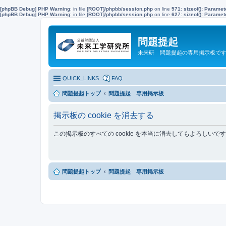
[phpBB Debug] PHP Warning
: in file
[ROOT]/phpbb/session.php
on line
571
:
sizeof(): Parame
[phpBB Debug] PHP Warning
: in file
[ROOT]/phpbb/session.php
on line
627
:
sizeof(): Parame
問題提起
未来研 問題提起の専用掲示板で
QUICK_LINKS
FAQ
問題提起トップ
問題提起 専用掲示板
掲示板の cookie を消去する
この掲示板のすべての cookie を本当に消去してもよろしいで
問題提起トップ
問題提起 専用掲示板