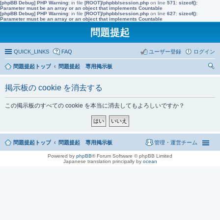
[phpBB Debug] PHP Warning
: in file
[ROOT]/phpbb/session.php
on line
571
:
sizeof():
Parameter must be an array or an object that implements Countable
[phpBB Debug] PHP Warning
: in file
[ROOT]/phpbb/session.php
on line
627
:
sizeof():
Parameter must be an array or an object that implements Countable
問題提起
QUICK_LINKS
FAQ
ユーザー登録
ログイン
問題提起トップ
問題提起 専用掲示板
索
掲示板の cookie を消去する
この掲示板のすべての cookie を本当に消去してもよろしいですか？
問題提起トップ
問題提起 専用掲示板
管理・運営チーム
Powered by
phpBB
® Forum Software © phpBB Limited
Japanese translation principally by
ocean