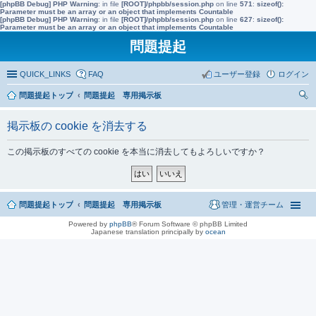
[phpBB Debug] PHP Warning
: in file
[ROOT]/phpbb/session.php
on line
571
:
sizeof():
Parameter must be an array or an object that implements Countable
[phpBB Debug] PHP Warning
: in file
[ROOT]/phpbb/session.php
on line
627
:
sizeof():
Parameter must be an array or an object that implements Countable
問題提起
QUICK_LINKS
FAQ
ユーザー登録
ログイン
問題提起トップ
問題提起 専用掲示板
索
掲示板の cookie を消去する
この掲示板のすべての cookie を本当に消去してもよろしいですか？
問題提起トップ
問題提起 専用掲示板
管理・運営チーム
Powered by
phpBB
® Forum Software © phpBB Limited
Japanese translation principally by
ocean