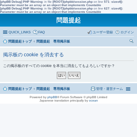
[phpBB Debug] PHP Warning
: in file
[ROOT]/phpbb/session.php
on line
571
:
sizeof():
Parameter must be an array or an object that implements Countable
[phpBB Debug] PHP Warning
: in file
[ROOT]/phpbb/session.php
on line
627
:
sizeof():
Parameter must be an array or an object that implements Countable
問題提起
QUICK_LINKS
FAQ
ユーザー登録
ログイン
問題提起トップ
問題提起 専用掲示板
索
掲示板の cookie を消去する
この掲示板のすべての cookie を本当に消去してもよろしいですか？
問題提起トップ
問題提起 専用掲示板
管理・運営チーム
Powered by
phpBB
® Forum Software © phpBB Limited
Japanese translation principally by
ocean