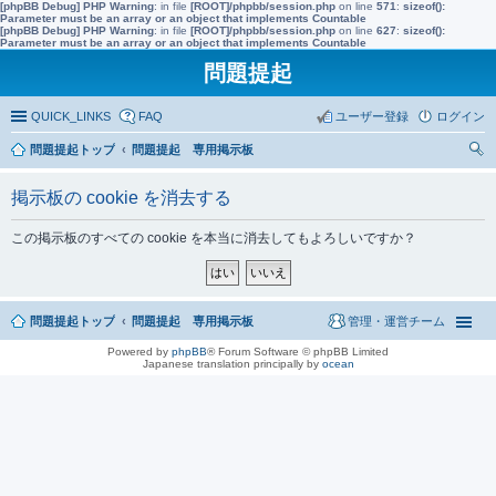
[phpBB Debug] PHP Warning
: in file
[ROOT]/phpbb/session.php
on line
571
:
sizeof():
Parameter must be an array or an object that implements Countable
[phpBB Debug] PHP Warning
: in file
[ROOT]/phpbb/session.php
on line
627
:
sizeof():
Parameter must be an array or an object that implements Countable
問題提起
QUICK_LINKS
FAQ
ユーザー登録
ログイン
問題提起トップ
問題提起 専用掲示板
索
掲示板の cookie を消去する
この掲示板のすべての cookie を本当に消去してもよろしいですか？
問題提起トップ
問題提起 専用掲示板
管理・運営チーム
Powered by
phpBB
® Forum Software © phpBB Limited
Japanese translation principally by
ocean