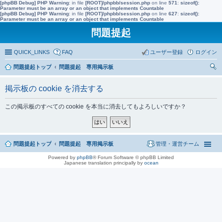
[phpBB Debug] PHP Warning
: in file
[ROOT]/phpbb/session.php
on line
571
:
sizeof():
Parameter must be an array or an object that implements Countable
[phpBB Debug] PHP Warning
: in file
[ROOT]/phpbb/session.php
on line
627
:
sizeof():
Parameter must be an array or an object that implements Countable
問題提起
QUICK_LINKS
FAQ
ユーザー登録
ログイン
問題提起トップ
問題提起 専用掲示板
索
掲示板の cookie を消去する
この掲示板のすべての cookie を本当に消去してもよろしいですか？
問題提起トップ
問題提起 専用掲示板
管理・運営チーム
Powered by
phpBB
® Forum Software © phpBB Limited
Japanese translation principally by
ocean