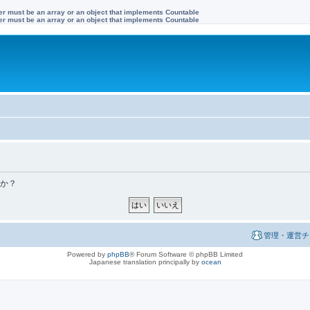
ter must be an array or an object that implements Countable
ter must be an array or an object that implements Countable
す
すか？
管理・運営チ
Powered by
phpBB
® Forum Software © phpBB Limited
Japanese translation principally by
ocean