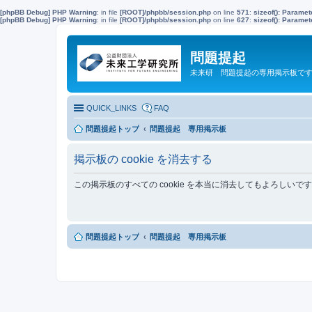
[phpBB Debug] PHP Warning
: in file
[ROOT]/phpbb/session.php
on line
571
:
sizeof(): Parame
[phpBB Debug] PHP Warning
: in file
[ROOT]/phpbb/session.php
on line
627
:
sizeof(): Parame
問題提起
未来研 問題提起の専用掲示板で
QUICK_LINKS
FAQ
問題提起トップ
問題提起 専用掲示板
掲示板の cookie を消去する
この掲示板のすべての cookie を本当に消去してもよろしいで
問題提起トップ
問題提起 専用掲示板