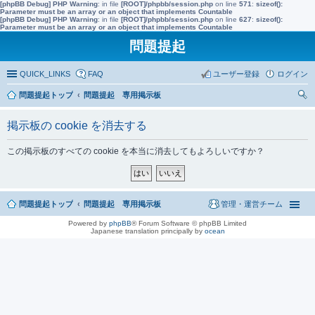
[phpBB Debug] PHP Warning
: in file
[ROOT]/phpbb/session.php
on line
571
:
sizeof():
Parameter must be an array or an object that implements Countable
[phpBB Debug] PHP Warning
: in file
[ROOT]/phpbb/session.php
on line
627
:
sizeof():
Parameter must be an array or an object that implements Countable
問題提起
QUICK_LINKS
FAQ
ユーザー登録
ログイン
問題提起トップ
問題提起 専用掲示板
索
掲示板の cookie を消去する
この掲示板のすべての cookie を本当に消去してもよろしいですか？
問題提起トップ
問題提起 専用掲示板
管理・運営チーム
Powered by
phpBB
® Forum Software © phpBB Limited
Japanese translation principally by
ocean