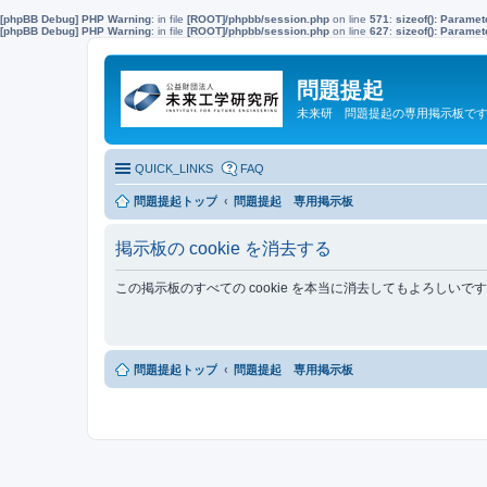
[phpBB Debug] PHP Warning
: in file
[ROOT]/phpbb/session.php
on line
571
:
sizeof(): Parame
[phpBB Debug] PHP Warning
: in file
[ROOT]/phpbb/session.php
on line
627
:
sizeof(): Parame
問題提起
未来研 問題提起の専用掲示板で
QUICK_LINKS
FAQ
問題提起トップ
問題提起 専用掲示板
掲示板の cookie を消去する
この掲示板のすべての cookie を本当に消去してもよろしいで
問題提起トップ
問題提起 専用掲示板