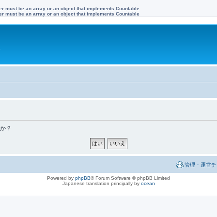
ter must be an array or an object that implements Countable
ter must be an array or an object that implements Countable
す
すか？
管理・運営チ
Powered by
phpBB
® Forum Software © phpBB Limited
Japanese translation principally by
ocean