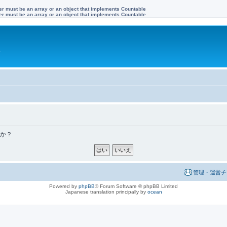
ter must be an array or an object that implements Countable
ter must be an array or an object that implements Countable
す
すか？
管理・運営チ
Powered by
phpBB
® Forum Software © phpBB Limited
Japanese translation principally by
ocean