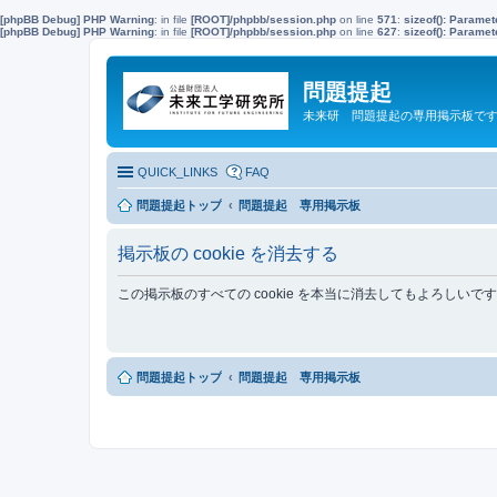
[phpBB Debug] PHP Warning
: in file
[ROOT]/phpbb/session.php
on line
571
:
sizeof(): Parame
[phpBB Debug] PHP Warning
: in file
[ROOT]/phpbb/session.php
on line
627
:
sizeof(): Parame
問題提起
未来研 問題提起の専用掲示板で
QUICK_LINKS
FAQ
問題提起トップ
問題提起 専用掲示板
掲示板の cookie を消去する
この掲示板のすべての cookie を本当に消去してもよろしいで
問題提起トップ
問題提起 専用掲示板