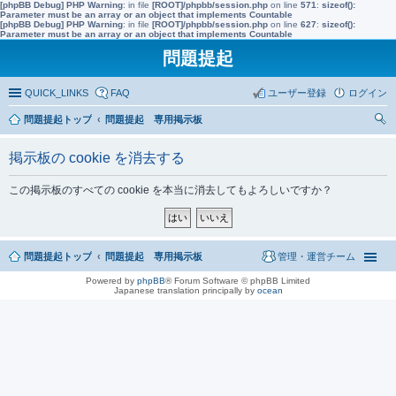
[phpBB Debug] PHP Warning
: in file
[ROOT]/phpbb/session.php
on line
571
:
sizeof():
Parameter must be an array or an object that implements Countable
[phpBB Debug] PHP Warning
: in file
[ROOT]/phpbb/session.php
on line
627
:
sizeof():
Parameter must be an array or an object that implements Countable
問題提起
QUICK_LINKS
FAQ
ユーザー登録
ログイン
問題提起トップ
問題提起 専用掲示板
索
掲示板の cookie を消去する
この掲示板のすべての cookie を本当に消去してもよろしいですか？
問題提起トップ
問題提起 専用掲示板
管理・運営チーム
Powered by
phpBB
® Forum Software © phpBB Limited
Japanese translation principally by
ocean