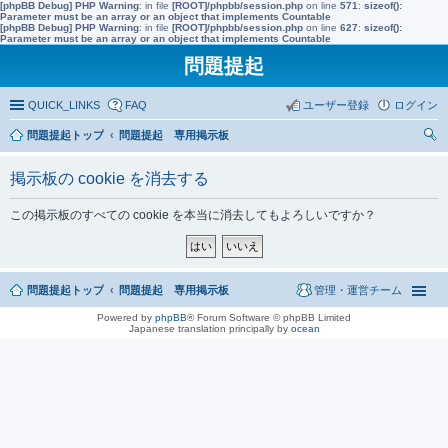
[phpBB Debug] PHP Warning
: in file
[ROOT]/phpbb/session.php
on line
571
:
sizeof():
Parameter must be an array or an object that implements Countable
[phpBB Debug] PHP Warning
: in file
[ROOT]/phpbb/session.php
on line
627
:
sizeof():
Parameter must be an array or an object that implements Countable
問題提起
QUICK_LINKS
FAQ
ユーザー登録
ログイン
問題提起トップ
問題提起 専用掲示板
索
掲示板の cookie を消去する
この掲示板のすべての cookie を本当に消去してもよろしいですか？
問題提起トップ
問題提起 専用掲示板
管理・運営チーム
Powered by
phpBB
® Forum Software © phpBB Limited
Japanese translation principally by
ocean