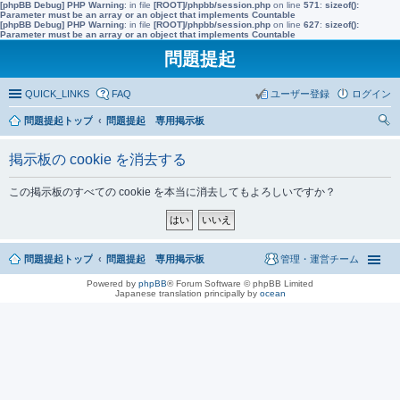
[phpBB Debug] PHP Warning
: in file
[ROOT]/phpbb/session.php
on line
571
:
sizeof():
Parameter must be an array or an object that implements Countable
[phpBB Debug] PHP Warning
: in file
[ROOT]/phpbb/session.php
on line
627
:
sizeof():
Parameter must be an array or an object that implements Countable
問題提起
QUICK_LINKS
FAQ
ユーザー登録
ログイン
問題提起トップ
問題提起 専用掲示板
索
掲示板の cookie を消去する
この掲示板のすべての cookie を本当に消去してもよろしいですか？
問題提起トップ
問題提起 専用掲示板
管理・運営チーム
Powered by
phpBB
® Forum Software © phpBB Limited
Japanese translation principally by
ocean