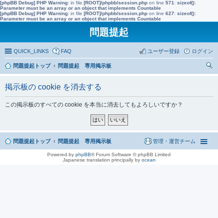
[phpBB Debug] PHP Warning
: in file
[ROOT]/phpbb/session.php
on line
571
:
sizeof():
Parameter must be an array or an object that implements Countable
[phpBB Debug] PHP Warning
: in file
[ROOT]/phpbb/session.php
on line
627
:
sizeof():
Parameter must be an array or an object that implements Countable
問題提起
QUICK_LINKS
FAQ
ユーザー登録
ログイン
問題提起トップ
問題提起 専用掲示板
索
掲示板の cookie を消去する
この掲示板のすべての cookie を本当に消去してもよろしいですか？
問題提起トップ
問題提起 専用掲示板
管理・運営チーム
Powered by
phpBB
® Forum Software © phpBB Limited
Japanese translation principally by
ocean