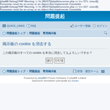
[phpBB Debug] PHP Warning
: in file
[ROOT]/phpbb/session.php
on line
571
:
sizeof():
Parameter must be an array or an object that implements Countable
[phpBB Debug] PHP Warning
: in file
[ROOT]/phpbb/session.php
on line
627
:
sizeof():
Parameter must be an array or an object that implements Countable
問題提起
QUICK_LINKS
FAQ
ユーザー登録
ログイン
問題提起トップ
問題提起 専用掲示板
索
掲示板の cookie を消去する
この掲示板のすべての cookie を本当に消去してもよろしいですか？
問題提起トップ
問題提起 専用掲示板
管理・運営チーム
Powered by
phpBB
® Forum Software © phpBB Limited
Japanese translation principally by
ocean